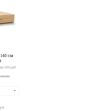
 140 см
я
до 250 руб
внению
уб.