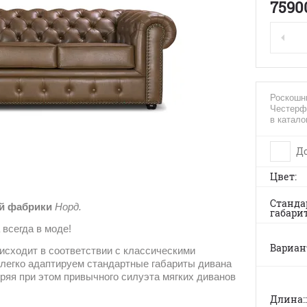
7590
Роскошн
Честерф
в катало
До
Цвет
Станда
ой фабрики
Норд.
габари
 всегда в моде!
Вариа
исходит в соответствии с классическими
легко адаптируем стандартные габариты дивана
еряя при этом привычного силуэта мягких диванов
Длина: