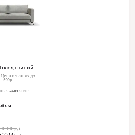
Толедо синий
:
Цена в тканях до
500р
ть к сравнению
68 см
500.00
руб.
500.00