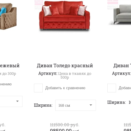
бежевый
Диван Толедо красный
Диван 
Артикул:
Артикул
 до 300р
Цена в тканях до
500р
внению
Добавить к сравнению
Добави
Ширина
1
Ширина
168 см
уб.
111500.00
руб.
111
98500.00
98