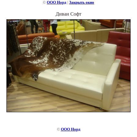
©
ООО Норд
|
Закрыть окно
Диван Софт
©
ООО Норд