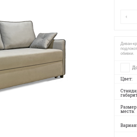
Диван-к
подлокот
обивки.
До
Цвет
Станда
габари
Размер
места
Вариа