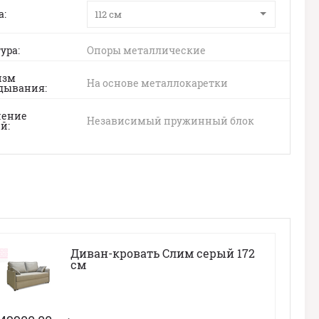
а
112 см
ура
Опоры металлические
изм
На основе металлокаретки
дывания
нение
Независимый пружинный блок
ий
Диван-кровать Слим серый 172
см