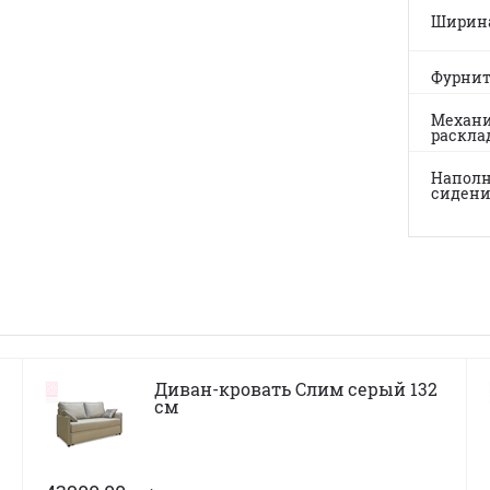
Ширин
Фурнит
Механ
раскла
Напол
сиден
Диван-кровать Слим серый 132
см